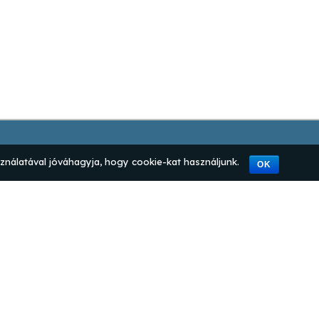
ználatával jóváhagyja, hogy cookie-kat használjunk.
OK
apcsolat
mpresszum
datvédelem
tik kezelése
SZF