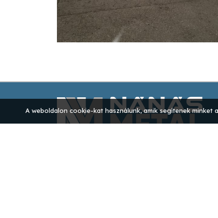
A weboldalon cookie-kat használunk, amik segítenek minket a
NÁNÁS METAL KFT.
4080 Hajdúnánás,
Fürjhalmi Csiszár tanya 946/14.
E-mail cím:
info@nanasmetal.hu
Telefon:
+36 30 161 4065