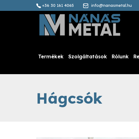
+36 30 161 4065
info@nanasmetal.hu
Termékek
Szolgáltatások
Rólunk
Re
Hágcsók