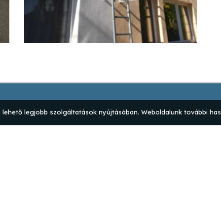
 lehető legjobb szolgáltatások nyújtásában. Weboldalunk további has
Termékek
K
Szolgáltatások
I
Rólunk
A
Referenciák
Sü
Tudástár
Á
Karrier